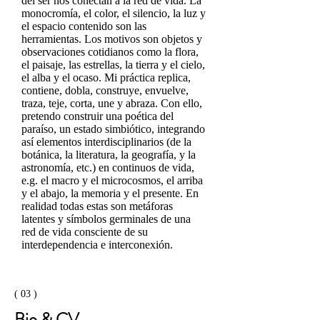
del ser nos conectan a la red de vida. La
monocromía, el color, el silencio, la luz y
el espacio contenido son las
herramientas. Los motivos son objetos y
observaciones cotidianos como la flora,
el paisaje, las estrellas, la tierra y el cielo,
el alba y el ocaso. Mi práctica replica,
contiene, dobla, construye, envuelve,
traza, teje, corta, une y abraza. Con ello,
pretendo construir una poética del
paraíso, un estado simbiótico, integrando
así elementos interdisciplinarios (de la
botánica, la literatura, la geografía, y la
astronomía, etc.) en continuos de vida,
e.g. el macro y el microcosmos, el arriba
y el abajo, la memoria y el presente. En
realidad todas estas son metáforas
latentes y símbolos germinales de una
red de vida consciente de su
interdependencia e interconexión.
( 03 )
Bio & CV