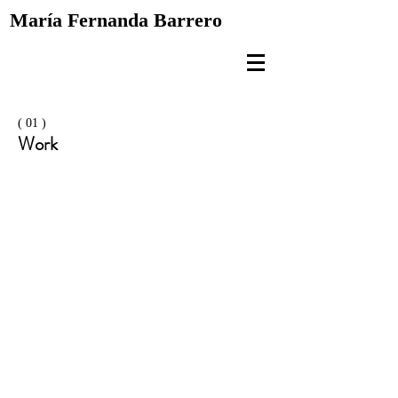
María Fernanda
Barrero
( 01 )
Work
Leaves Of Stars